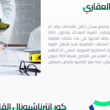
العقاري
وتتمتع بسجل حافل بالنجاحات، وقد تم
ارات العربية المتحدة، وتحاول دائمًا
 وتعد قدرتها على بناء علاقات تعاونية
 السلطات التنظيمية هما نقطتي القوة
ة المشاريع الشهيرة، تسعى آرا للتطوير
العقاري بنشاط إلى عمليات الاستحواذ الاستراتيجية وتمتلك العديد من الأراضي بقيمة 369 مليون
يتين، مما يعزز التزامها بتشكيل مستقبل
كور انترناشيونال الق